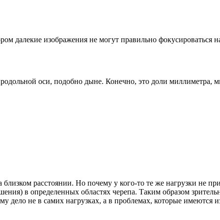
тором далекие изображения не могут правильно фокусироваться на
родольной оси, подобно дыне. Конечно, это доли миллиметра, м
лизком расстоянии. Но почему у кого-то те же нагрузки не прив
ушения) в определенных областях черепа. Таким образом зритель
у дело не в самих нагрузках, а в проблемах, которые имеются 