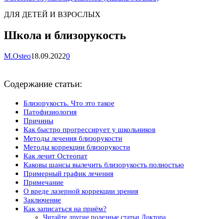
ДЛЯ ДЕТЕЙ И ВЗРОСЛЫХ
Школа и близорукость
M.Osteo
18.09.2022
0
Содержание статьи:
Близорукость. Что это такое
Патофизиология
Причины
Как быстро прогрессирует у школьников
Методы лечения близорукости
Методы коррекции близорукости
Как лечит Остеопат
Каковы шансы вылечить близорукость полностью
Примерный график лечения
Примечание
О вреде лазерной коррекции зрения
Заключение
Как записаться на приём?
Читайте другие полезные статьи Доктора