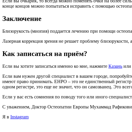
Если вы очкарик, то всегда можно поменять очки на более сил
конце концов можно попытаться исправить с помощью остеопата
Заключение
Близорукость (миопия) поддается лечению при помощи остеопа
Лазерная коррекция зрения не решает проблему близорукости, 
Как записаться на приём?
Если вы хотите записаться именно ко мне, нажмите
Казань
ил
Если вам нужен другой специалист в вашем городе, попробуйт
имеют право принимать. ЕНРО – это не единственный регистр ос
одном регистре, это еще не значит, что он самозванец. Это все
Если у вас есть сомнения по поводу того или иного специалист
С уважением, Доктор Остеопатии Европы Мухаммад Рафикови
Я в
Instagram