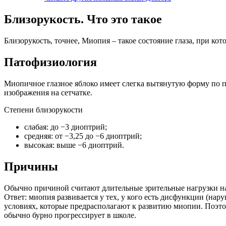
Близорукость. Что это такое
Близорукость, точнее, Миопия – такое состояние глаза, при ко
Патофизиология
Миопичное глазное яблоко имеет слегка вытянутую форму по п
изображения на сетчатке.
Степени близорукости
слабая: до −3 диоптрий;
средняя: от −3,25 до −6 диоптрий;
высокая: выше −6 диоптрий.
Причины
Обычно причиной считают длительные зрительные нагрузки на б
Ответ: миопия развивается у тех, у кого есть дисфункции (нар
условиях, которые предрасполагают к развитию миопии. Поэтом
обычно бурно прогрессирует в школе.