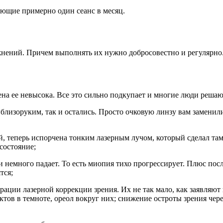
ующие примерно один сеанс в месяц.
ний. Причем выполнять их нужно добросовестно и регулярно. И
на ее невысока. Все это сильно подкупает и многие люди решают
близоруким, так и остались. Просто очковую линзу вам заменил
ой, теперь испорчена тонким лазерным лучом, который сделал т
состояние;
 немного падает. То есть миопия тихо прогрессирует. Плюс посл
тся;
ации лазерной коррекции зрения. Их не так мало, как заявляют
тов в темноте, ореол вокруг них; снижение остроты зрения через