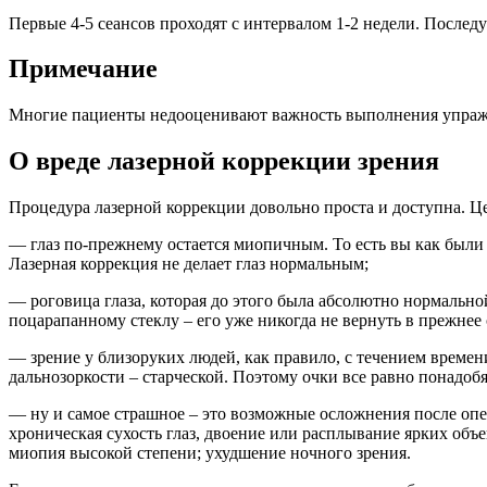
Первые 4-5 сеансов проходят с интервалом 1-2 недели. Послед
Примечание
Многие пациенты недооценивают важность выполнения упражне
О вреде лазерной коррекции зрения
Процедура лазерной коррекции довольно проста и доступна. Це
— глаз по-прежнему остается миопичным. То есть вы как были 
Лазерная коррекция не делает глаз нормальным;
— роговица глаза, которая до этого была абсолютно нормальн
поцарапанному стеклу – его уже никогда не вернуть в прежнее 
— зрение у близоруких людей, как правило, с течением времени
дальнозоркости – старческой. Поэтому очки все равно понадобя
— ну и самое страшное – это возможные осложнения после опер
хроническая сухость глаз, двоение или расплывание ярких объек
миопия высокой степени; ухудшение ночного зрения.