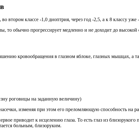
ов
о втором классе -1,0 диоптрия, через год -2,5, а к 8 классу уже 
лы, то обычно прогрессирует медленно и не доходит до высокой 
учшению кровообращения в глазном яблоке, глазных мышцах, а т
зну роговицы на заданную величину)
насечки, изменяя при этом его преломляющую способность на р
ервое приводит к исцелению глаза. То есть глаз из близорукого 
тается больным, близоруким.