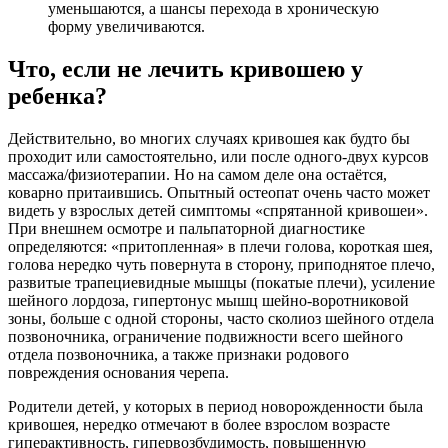
уменьшаются, а шансы перехода в хроническую
форму увеличиваются.
Что, если не лечить кривошею у
ребенка?
Действительно, во многих случаях кривошея как будто бы
проходит или самостоятельно, или после одного-двух курсов
массажа/физиотерапии. Но на самом деле она остаётся,
коварно притаившись. Опытный остеопат очень часто может
видеть у взрослых детей симптомы «спрятанной кривошеи».
При внешнем осмотре и пальпаторной диагностике
определяются: «притопленная» в плечи голова, короткая шея,
голова нередко чуть повернута в сторону, приподнятое плечо,
развитые трапециевидные мышцы (покатые плечи), усиление
шейного лордоза, гипертонус мышц шейно-воротниковой
зоны, больше с одной стороны, часто сколиоз шейного отдела
позвоночника, ограничение подвижности всего шейного
отдела позвоночника, а также признаки родового
повреждения основания черепа.
Родители детей, у которых в период новорожденности была
кривошея, нередко отмечают в более взрослом возрасте
гиперактивность, гипервозбудимость, повышенную