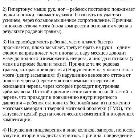
2) Гипертонус мышц рук, ног – ребенок постоянно поджимает
ручки и ножки, сжимает кулачки. Разогнуть их удается с
усилием, через большое мышечное сопротивление. Причина:
гипоксия ствола мозга (из-за компрессии основания черепа в
результате родовой травмы).
3) Гипервозбудимость ребенка, часто плачет, быстро
просыпается, плохо засыпает, требует брать на руки – одним
словом капризничает, чем иногда за пару месяцев доводит
маму до полного изнеможения, невроза, а иногда и психоза (у
меня на приеме были и такие). Причина: та же родовая
травма, которая приводит к: а) Нарушениям на уровне ствола
мозга (центр засыпания); б) нарушению венозного оттока от
полости черепа (пережимаются яремные отверстия в
основании черепа, через которые проходит внутренняя
ярёмная вена. По этой причине возникает венозный застой в
черепе, что приводит к повышению внутричерепного
давления – ребенок становится беспокойным; в) натяжению
мозговых мембран и твердой мозговой оболочки (ТМО), что
запускает целый ряд патологических изменений и вторичных
компенсаций.
4) Нарушения пищеварения в виде коликов, запоров, поносов,
вздутий, вторичных дисбактериозов. Причина: повреждение