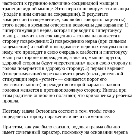
частности к грудинно-ключично-сосцевидной мышце и
трапециевидной мышце. Этот нерв иннервирует эти мышцы
(подаёт к ним сигнал на сокращение). В результате
компрессии («защемления», как любят говорить пациенты)
этого нерва в яремном отверстии возможны два варианта: 1)
гиперстимуляция нерва, которая приводит к гипертонусу
мышц, а значит к их сокращению – голова наклоняется в
сторону повреждения; 2) повреждению нерва (при сильном
защемлении) и слабой проводимости нервных импульсов по
нему, что приводит в свою очередь к слабости и гипотонусу
мышц на стороне повреждения, а значит, мышцы другой,
здоровой стороны будут «перетягивать» шея в свою сторону и
голова повернется в здоровую сторону; 3) первый вариант
(гиперстимуляция) через какое-то время (из-за длительной
стимуляции нерв «устаёт» — снижается порог его
чувствительности) переходит во второй вариант: наклон
головки меняется в противоположную сторону. Иногда при
этом родители ошибочно полагают, что кривошейка у ребенка
прошла.
Поэтому задача Остеопата состоит в том, чтобы точно
определить сторону поражения и лечить именно ее.
При этом, как уже было сказано, родовая травма обычно
имеет сочетанный характер, поскольку на основании черепа