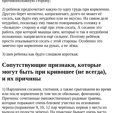
противоположную сторону;
2) ребенок предпочитает какую-то одну грудь при кормлении.
Другую берет неохотно, капризничает, долго не может её
сосать, как будто ему неудобно или не вкусно. На самом деле
неудобно, поскольку ему тяжело поворачивать головку в
«больную» сторону и ещё при этом сосать. А сосание это
работа, при которой мышцы шеи, которые и так в неудобном
положении, напрягаются ещё сильнее. Поэтому ребёнок
просто отказывается сосать с этой стороны. Особенно это
заметно при кормлении на руках, а не лёжа;
3) шея ребенка как будто слишком короткая;
Сопутствующие признаки, которые
могут быть при кривошее (не всегда),
и их причины
1) Нарушения сосания, глотания, а также срыгивания во время
или после кормления (в том числе обильные, фонтаном).
Причина: сочетанные (множественные) родовые травмы,
которые поражают очень близкие участки на основании
черепа (поражение 9, 10, 12 пар черепных нервов у места их
выхода из полости черепа). На практике бывает очень часто.