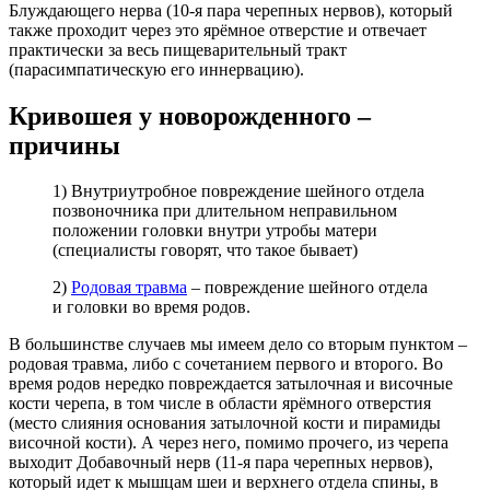
Блуждающего нерва (10-я пара черепных нервов), который
также проходит через это ярёмное отверстие и отвечает
практически за весь пищеварительный тракт
(парасимпатическую его иннервацию).
Кривошея у новорожденного –
причины
1) Внутриутробное повреждение шейного отдела
позвоночника при длительном неправильном
положении головки внутри утробы матери
(специалисты говорят, что такое бывает)
2)
Родовая травма
– повреждение шейного отдела
и головки во время родов.
В большинстве случаев мы имеем дело со вторым пунктом –
родовая травма, либо с сочетанием первого и второго. Во
время родов нередко повреждается затылочная и височные
кости черепа, в том числе в области ярёмного отверстия
(место слияния основания затылочной кости и пирамиды
височной кости). А через него, помимо прочего, из черепа
выходит Добавочный нерв (11-я пара черепных нервов),
который идет к мышцам шеи и верхнего отдела спины, в