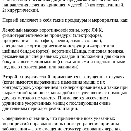
направления лечения кривошеи у детей: 1) консервативный,
2) хирургический.
Первый включает в себя такие процедуры и мероприятия, как:
Лечебный массаж воротниковой зоны, курс ЛФК,
физиотерапевтические процедуры (электрофорез,
прогревания — парафин, грелки, лампы солюкс),
специальные ортопедические конструкции –корсет или
шейный бандаж (ортез), воротник Шанца, гипсовая повязка,
рекомендация специальных укладок и положений для сна на
боку для вытяжения мышц (со скатанными и подложенными
под шею полотенцами или валиками).
Второй, хирургический, применяется в запущенных случаях
(когда имеются выраженные изменения мышц с их
контрактурой, укорочением и склерозированием), а также при
выраженной кривошее, когда добиться улучшения с помощью
других методов не удается. Применяется иссечение и
удлинение укороченных мышц с последующим очень
длительным периодом реабилитации.
Совершенно очевидно, что применение всех указанных
мероприятий оправдано лишь после устранения причины
заболевания – а это смещение структур основания черепа с