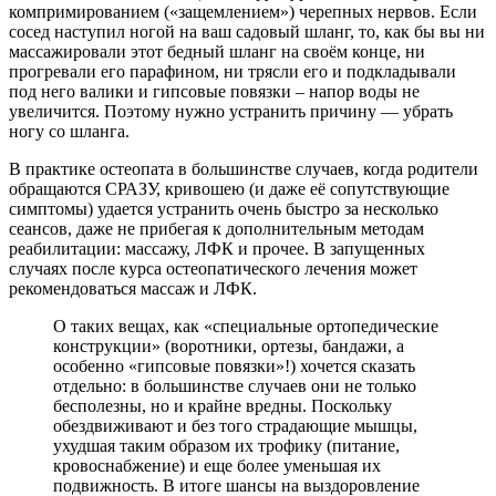
компримированием («защемлением») черепных нервов. Если
сосед наступил ногой на ваш садовый шланг, то, как бы вы ни
массажировали этот бедный шланг на своём конце, ни
прогревали его парафином, ни трясли его и подкладывали
под него валики и гипсовые повязки – напор воды не
увеличится. Поэтому нужно устранить причину — убрать
ногу со шланга.
В практике остеопата в большинстве случаев, когда родители
обращаются СРАЗУ, кривошею (и даже её сопутствующие
симптомы) удается устранить очень быстро за несколько
сеансов, даже не прибегая к дополнительным методам
реабилитации: массажу, ЛФК и прочее. В запущенных
случаях после курса остеопатического лечения может
рекомендоваться массаж и ЛФК.
О таких вещах, как «специальные ортопедические
конструкции» (воротники, ортезы, бандажи, а
особенно «гипсовые повязки»!) хочется сказать
отдельно: в большинстве случаев они не только
бесполезны, но и крайне вредны. Поскольку
обездвиживают и без того страдающие мышцы,
ухудшая таким образом их трофику (питание,
кровоснабжение) и еще более уменьшая их
подвижность. В итоге шансы на выздоровление