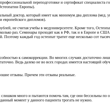
профессиональной переподготовке и сертификат специалиста го
Остеопатии Европы).
альный доктор, который имеет как минимум два диплома (мед. у
и европейского дипломов).
ублей, не считая учебы в медуниверситете. Кроме того, Остео
колько раз. Семинары проходят как в РФ, так и в Европе и США.
ей. Поэтому каждый год остеопат тратит еще несколько сот тыс
собностью к самокоррекции. Во многих случаях достаточно лишь
аточно. Ведь далеко не во всех городах имеется настоящий обу
орошие отзывы. Причем эти отзывы реальные.
слишком много и пытаются помочь там, где они бессильны по оп
 данный момент у данного пациента трогать не нужно.