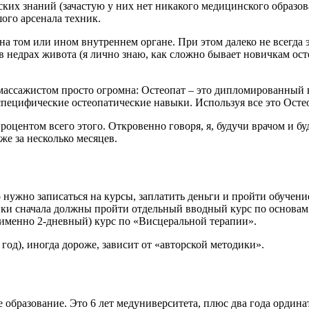
ких знаний (зачастую у них нет никакого медицинского образова
ого арсенала техник.
на том или ином внутреннем органе. При этом далеко не всегда 
 недрах живота (я лично знаю, как сложно бывает новичкам осте
массажистом просто огромна: Остеопат – это дипломированный
специфические остеопатические навыки. Используя все это Осте
роцентом всего этого. Откровенно говоря, я, будучи врачом и б
же за несколько месяцев.
нужно записаться на курсы, заплатить деньги и пройти обучение
ики сначала должны пройти отдельный вводный курс по основам
 именно 2-дневный) курс по «Висцеральной терапии».
 год), иногда дороже, зависит от «авторской методики».
образование. Это 6 лет медуниверситета, плюс два года ордина