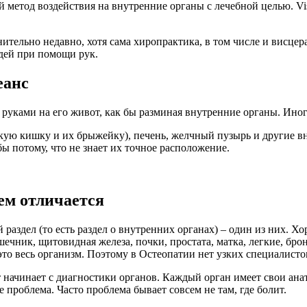
 метод воздействия на внутренние органы с лечебной целью. Vis
тельно недавно, хотя сама хиропрактика, в том числе и висцер
дей при помощи рук.
еанс
т руками на его живот, как бы разминая внутренние органы. Ино
кую кишку и их брыжейку), печень, желчный пузырь и другие в
бы потому, что не знает их точное расположение.
ем отличается
й раздел (то есть раздел о внутренних органах) – один из них.
чник, щитовидная железа, почки, простата, матка, легкие, бронхи
то весь организм. Поэтому в Остеопатии нет узких специалистов 
 начинает с диагностики органов. Каждый орган имеет свои ана
е проблема. Часто проблема бывает совсем не там, где болит.