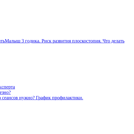
Малыш 3 годика. Риск развития плоскостопия. Что делать
ксперта
езно?
о сеансов нужно? График профилактики.