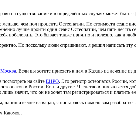
аво на существование и в определённых случаях может быть эф
 меньше, чем пол процента Остеопатии. По стоимости сеанс ви
мненно лучше пройти один сеанс Остеопатии, чем пять-десять с
себя побаловать. Это бывает также приятно и полезно, как и люб
ектно. Но поскольку люди спрашивают, я решил написать эту ст
и
Москва
. Если вы хотите приехать к нам в Казань на лечение из 
е посмотреть на сайте
ЕНРО
. Это регистр остеопатов России, к
теопатов в России. Есть и другие. Членство в них является доб
го лишь значит, что он не хочет там регистрироваться и платить 
а, напишите мне на вацап, я постараюсь помочь вам разобраться.
ч Каюмов.