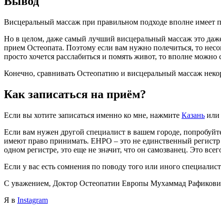
Вывод
Висцеральный массаж при правильном подходе вполне имеет пр
Но в целом, даже самый лучший висцеральный массаж это даже
прием Остеопата. Поэтому если вам нужно полечиться, то несо
просто хочется расслабиться и помять живот, то вполне можно 
Конечно, сравнивать Остеопатию и висцеральный массаж некорр
Как записаться на приём?
Если вы хотите записаться именно ко мне, нажмите
Казань
ил
Если вам нужен другой специалист в вашем городе, попробуйт
имеют право принимать. ЕНРО – это не единственный регистр ос
одном регистре, это еще не значит, что он самозванец. Это все
Если у вас есть сомнения по поводу того или иного специалист
С уважением, Доктор Остеопатии Европы Мухаммад Рафикови
Я в
Instagram