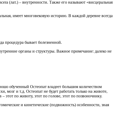
cera (лат.) – внутренности. Также его называют «висцеральная
альная, имеет многовековую историю. В каждой деревне всегда
гда процедура бывает болезненной.
нутренние органы и структуры. Важное примечание: далеко не
 Хорошо обученный Остеопат владеет большим количеством
, мозг и т.д. Остеопат не будет работать только на животе,
– этот по животу, этот по голове, этот по позвоночнику.
томические и кинетические (подвижность) особенности, зная