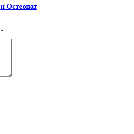
ен Остеопат
ы
*