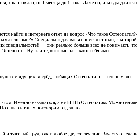
, как правило, от 1 месяца до 1 года. Даже ординатура длится в
аются найти в интернете ответ на вопрос «Что такое Остеопат
остыми словами?» Специально для вас я написал статью, в кото
их специальностей — они реально больше всех не понимают, что т
 Остеопаты. Ну или те, которые называют себя ими.
щущих и идущих вперёд, любящих Остеопатию — очень мало.
опатом. Именно называться, а не БЫТЬ Остеопатом. Можно называ
 Но о шарлатанах поговорим отдельно.
ый и тяжелый труд, как и любое другое лечение. Зачастую лечен